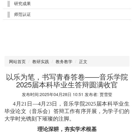
研究成果
师范认证
网站首页
教研实践
教务教学
正文
以乐为笔，书写青春答卷——音乐学院
2025届本科毕业生答辩圆满收官
发布时间:2025年04月28日 10:51 发布者: 贾雪莹
4月21日—4月23日，音乐学院2025届本科毕业生
毕业论文（音乐会）答辩工作有序开展，为学子们的
大学时光镌刻下璀璨的注脚。
理论深耕，夯实学术根基