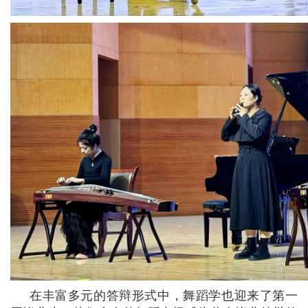
在丰富多元的答辩形式中，舞蹈学也迎来了第一