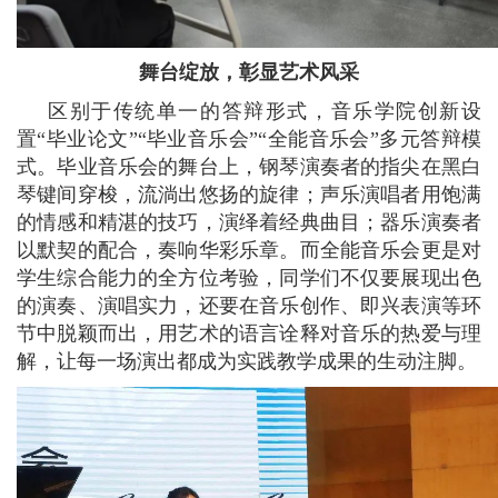
舞台绽放，彰显艺术风采
区别于传统单一的答辩形式，音乐学院创新设
置“毕业论文”“毕业音乐会”“全能音乐会”多元答辩模
式。毕业音乐会的舞台上，钢琴演奏者的指尖在黑白
琴键间穿梭，流淌出悠扬的旋律；声乐演唱者用饱满
的情感和精湛的技巧，演绎着经典曲目；器乐演奏者
以默契的配合，奏响华彩乐章。而全能音乐会更是对
学生综合能力的全方位考验，同学们不仅要展现出色
的演奏、演唱实力，还要在音乐创作、即兴表演等环
节中脱颖而出，用艺术的语言诠释对音乐的热爱与理
解，让每一场演出都成为实践教学成果的生动注脚。