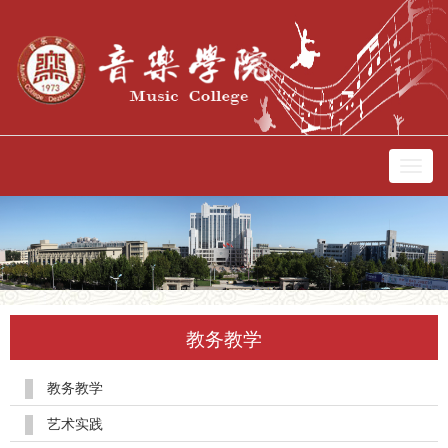
切
换
导
航
教务教学
教务教学
艺术实践