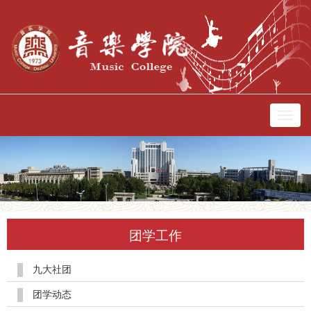
切
换
导
航
团学工作
九大社团
团学动态