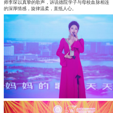
师李琛以真挚的歌声，诉说德院学子与母校血脉相连
的深厚情感，旋律温柔，直抵人心。