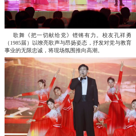
歌舞《把一切献给党》铿锵有力。校友孔祥勇
（1985届）以嘹亮歌声与昂扬姿态，抒发对党与教育
事业的无限忠诚，将现场氛围推向高潮。