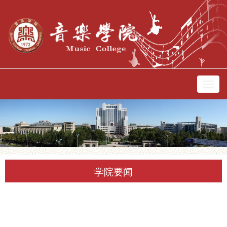
切
换
导
航
学院要闻