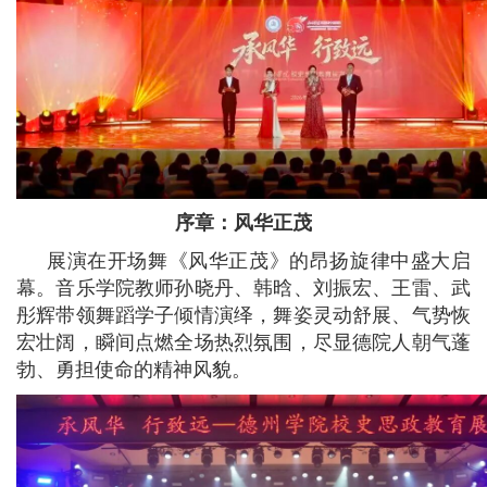
序章：风华正茂
展演在开场舞《风华正茂》的昂扬旋律中盛大启
幕。音乐学院教师孙晓丹、韩晗、刘振宏、王雷、武
彤辉带领舞蹈学子倾情演绎，舞姿灵动舒展、气势恢
宏壮阔，瞬间点燃全场热烈氛围，尽显德院人朝气蓬
勃、勇担使命的精神风貌。