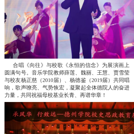
合唱《向往》与校歌《永恒的信念》为展演画上
圆满句号。音乐学院教师薛莲、魏丽、王慧、贾雪莹
与校友杨正慈（2010届）、杨德鉴（2019届）共同唱
响，歌声嘹亮、气势恢宏，凝聚起全体德院人的奋进
力量，共同祝福母校基业长青、再谱华章！