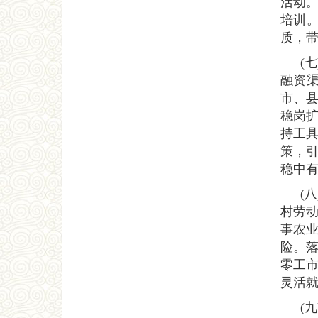
活动。
培训。
质，
(
融资渠
市、县
稳岗扩
持工
策，引
稳中
(
村劳
事农
险。落
零工市
灵活就
(