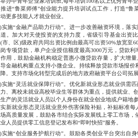
举办中青年企业家培训班,每年培训100名以上优秀青
推进“鲁菜师傅”创业能力提升培训试点工作，打造“鲁
带动更多技能人才就业创业。
七)实施“金融产品助力行动”。进一步改善融资环境，落
道。加大对天使投资的支持力度，省级引导基金出资比例
(市、区)级政府共同出资比例由最高可出资50%放宽至
岗专项贷款，单户企业授信额度最高3000万元，贷款
具作用，鼓励金融机构稳定普惠小微贷款存量，扩大增量
导金融机构重点支持小微企业。持续释放贷款市场报价利
有降。支持市场化转型完成后的地方政府融资平台公司拓
八)实施“灵活就业保障行动”。优化新就业形态就业供需
动力、离校未就业高校毕业生等群体为重点，提供就业、
业生产的灵活就业人员以个人身份在就业创业地或户籍地
实新就业形态灵活就业意外伤害保险补贴，补贴标准每人
场高质量发展，鼓励各市结合实际发展线上零工市场，依
业人员提供零工信息登记发布和“即时快招”服务。
九)实施“创业服务护航行动”。鼓励各类创业平台突出自