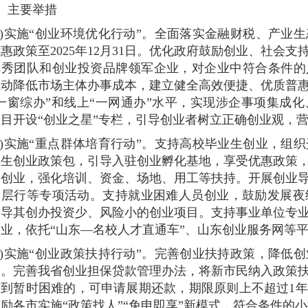
、主要举措
一)实施“创业环境优化行动”。全面落实金融财税、产业
惠政策至2025年12月31日。优化政府鼓励创业、社会
优秀团队和创业投资品牌领军企业，对企业中符合条件的
推动降低市场主体办事成本，建立健全高效便捷、优质普
一窗综办”和线上“一网通办”水平，实现涉企事项集成
目开设“创业之星”专栏，引导创业者树立正确创业观，营
二)实施“重点群体培育行动”。支持高校毕业生创业，组
学生创业政策包，引导入驻创业孵化基地，享受优惠政策
乡创业，强化培训、资金、场地、用工等扶持。开展创业
基层行等专项活动。支持就业困难人员创业，鼓励发展夜
引导其创办投资少、风险小的创业项目。支持事业单位专
业，依托“山东—名校人才直通车”、山东创业服务网等
三)实施“创业政策扶持行动”。完善创业扶持政策，降低
度。完善我省创业担保贷款管理办法，将新市民纳入政策
遇到暂时困难的，可申请展期还款，期限原则上不超过1
励各市实施“政策找人”“免申即享”新模式，符合条件的小