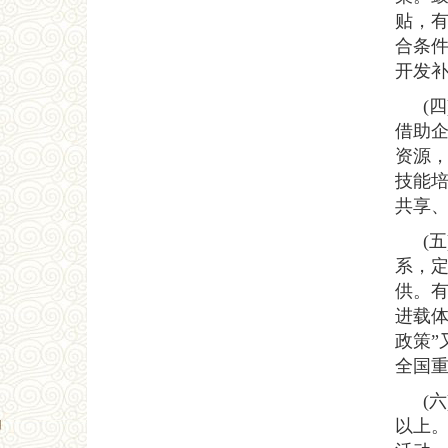
贴，有
合条件
开发
(
借助
资源
技能
共享
(
系，定
供。
进载
政策”
全国重
(
以上。