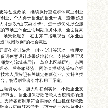
生态等创业政策，继续执行重点群体就业创业
支持创业、个人勇于创业的创业环境，遴选省级
人才颁发“山东惠才卡”。进一步优化涉企服
惠的市场主体全生命周期服务体系，全面提高
化、场景化服务。在山东广播电视台《乐业山
造“敢闯敢创”的社会氛围。
织开展创业训练营、创业实训等活动，梳理发
，促进创意设计成果落地转化。支持农民工返
导师黄河流域基层行、革命老区基层行、东西
经济、后备箱经济、网络直播经济等特色经
业技术人员按照有关规定创新创业。支持各类
平台，畅通创业者引才和用工渠道。
创业融资成本，加大对初创实体、小微企业支
扶持范围。创业担保贷款借款人因疫情影响流
年。支持各市制定符合实际的创业担保贷款政
微企业可申领不低于1.2万元的一次性创业补