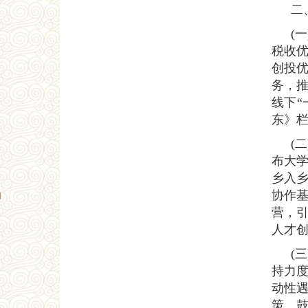
二
(
税收优
创投
务，
线下“
东》栏
(
布大
乡入
协作
营，
人才创
(
持力
动性
策。鼓