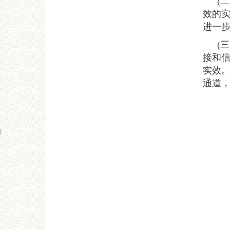
(
效的
进一
(
接和
实效
通道