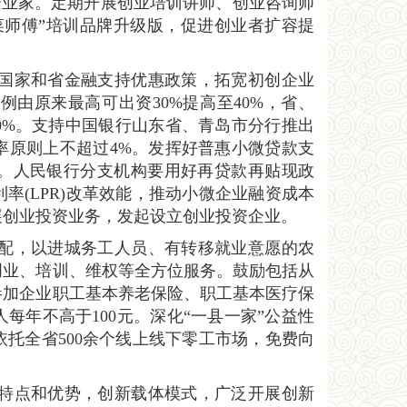
年企业家。定期开展创业培训讲师、创业咨询师
菜师傅”培训品牌升级版，促进创业者扩容提
实国家和省金融支持优惠政策，拓宽初创企业
由原来最高可出资30%提高至40%，省、
60%。支持中国银行山东省、青岛市分行推出
利率原则上不超过4%。发挥好普惠小微贷款支
。人民银行分支机构要用好再贷款再贴现政
率(LPR)改革效能，推动小微企业融资成本
展创业投资业务，发起设立创业投资企业。
匹配，以进城务工人员、有转移就业意愿的农
创业、培训、维权等全方位服务。鼓励包括从
参加企业职工基本养老保险、职工基本医疗保
每年不高于100元。深化“一县一家”公益性
托全省500余个线上线下零工市场，免费向
身特点和优势，创新载体模式，广泛开展创新