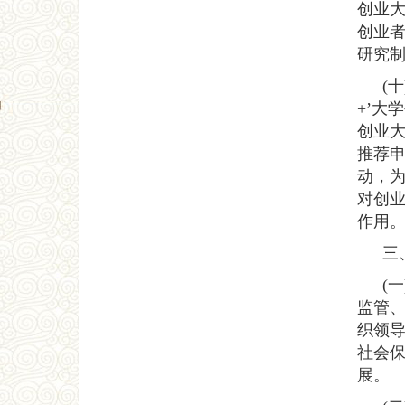
创业大
创业
研究
(
+’大
创业大
推荐申
动，为
对创
作用
三
(
监管
织领
社会
展。