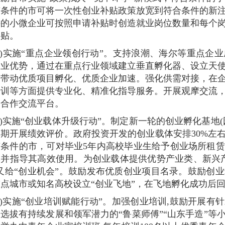
条件的市可将一次性创业补贴政策放宽到符合条件的新注
的小微企业可按照申请补贴时创造就业岗位数量和每个岗
补贴。
四)实施“重点企业领创行动”。支持浪潮、海尔等重点企
企业优势，通过在重点行业领域建立垂直孵化器、设立天
，带动优质项目孵化、优质企业加速。强化供需对接，在
培训等方面提供专业化、精准化指导服务。开展观摩交流
、合作交流平台。
五)实施“创业载体升级行动”。制定新一轮的创业孵化基地
期开展绩效评价。政府投资开发的创业载体安排30%左
有条件的市，可对毕业5年内高校毕业生给予创业场所租
体并指导其高效使用。为创业载体提供优势产业类、新兴
又给“创业机会”。鼓励发布优质创业项目名录。鼓励创
点城市或知名高校设立“创业飞地”，在飞地孵化成功后
六)实施“创业培训赋能行动”。加强创业培训,鼓励开展有
选拔有持续发展和领军潜力的“鲁菜师傅”“山东手造”