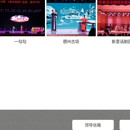
勾勾
德州古埙
新意话剧团
领导信箱