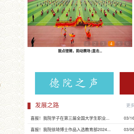
1
2
3
4
5
6
鼓点铿锵，韵动赛场 |直击...
发展之路
更
喜报！我院学子在第三届全国大学生职业...
03/1
喜报！我院徐琦博士作品入选教育部2024...
03/0