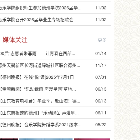
音乐学院组织师生参加德州学院2026届毕...
11/02
音乐学院召开2026届毕业生专场招聘会
11/02
媒体关注
更多
“00后”志愿者朱菲雨——让青春在西部...
01/14
德州天衢新区长河街道绿城社区联合德州...
11/17
【德州晚报】在线“悦”读|2025年7月1日
07/01
【奏嘛新闻】“乐动绿茵 声漫星河”草地...
06/13
【山东教育电视台】毕业季，赴山海！德...
06/13
【山东商报速豹德州】“乐动绿茵 声漫星...
06/11
【德州晚报】音乐学院舞蹈学系2021级本...
05/22