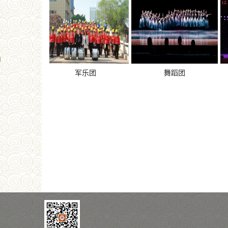
军乐团
舞蹈团
一