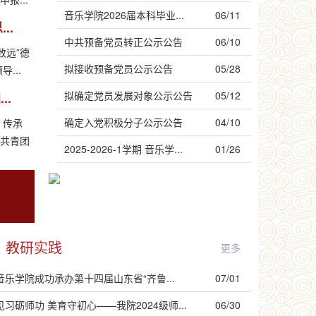
音乐学院2026届本科毕业...
06/11
..
中共预备党员转正公示公告
06/10
致远”德
拟接收预备党员公示公告
05/28
...
拟确定党员发展对象公示公告
05/12
..
确定入党积极分子公示公告
04/10
，传承
，共青团
2025-2026-1学期 音乐学...
01/26
教研实践
更多
音乐学院成功承办第十四届山东省“齐鲁...
07/01
见习砺师功 美育守初心——我院2024级师...
06/30