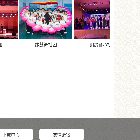
蹦鼓舞社团
朗韵诵承社
“德之韵”民族
下载中心
友情链接