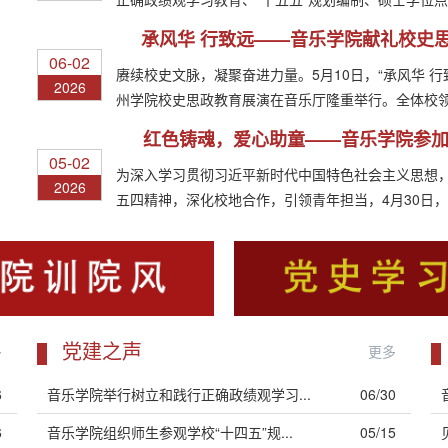
承风华 行致远——音乐学院献礼校史思.
06-02
赓续校史文脉，凝聚奋进力量。5月10日，“承风华 行
2026
州学院校史思政教育展演在音乐厅隆重举行。全体校领导
红色铸魂，爱心助童——音乐学院参加.
05-02
为深入学习贯彻习近平新时代中国特色社会主义思想
2026
五四精神，深化校地合作，引领青年担当，4月30日
德...
党建之声
多
更多
6
音乐学院举行树立和践行正确政绩观学习...
06/30
6
音乐学院组织师生参观学校“十四五”规...
05/15