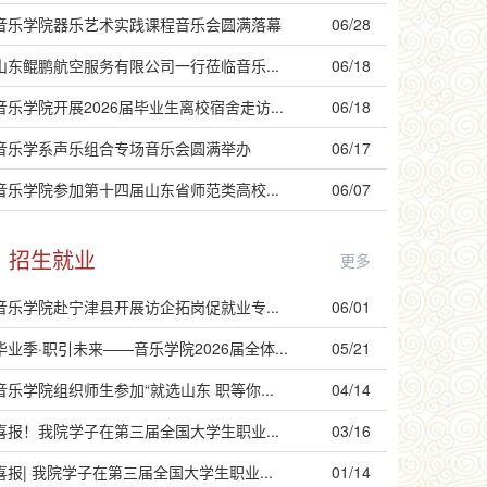
音乐学院器乐艺术实践课程音乐会圆满落幕
06/28
山东鲲鹏航空服务有限公司一行莅临音乐...
06/18
音乐学院开展2026届毕业生离校宿舍走访...
06/18
音乐学系声乐组合专场音乐会圆满举办
06/17
音乐学院参加第十四届山东省师范类高校...
06/07
招生就业
更多
音乐学院赴宁津县开展访企拓岗促就业专...
06/01
毕业季·职引未来——音乐学院2026届全体...
05/21
音乐学院组织师生参加“就选山东 职等你...
04/14
喜报！我院学子在第三届全国大学生职业...
03/16
喜报| 我院学子在第三届全国大学生职业...
01/14