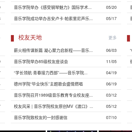
9
音乐学院举办《感受钢琴魅力》国际学术...
05/20
6
音乐学院成功举办吉安卢卡·帕索里尼声乐...
05/17
校友天地
多
更多
1
薪火相传谋新篇 凝心聚力启新程——音乐...
06/03
9
音乐学院举办85级校友座谈会
11/05
7
“学长领航·青春接力西部”——音乐学院...
04/19
4
德州学院“毕业快乐”主题歌会盛情燃唱
06/19
1
音乐学院召开1989级音乐教育专业校友座...
03/12
7
校友风采 | 音乐学院校友原创MV《渡口》...
05/12
1
音乐学院致校友的一封感谢信
07/10