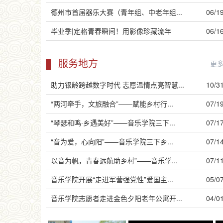
德州市首届器乐大赛（青年组、中老年组...
06/1
毕业季|定格青春瞬间！用影像珍藏流年
06/1
服务地方
更
助力银龄跨越数字时代 志愿温情点亮智慧...
10/3
“两河牵手，文旅融合”——赋能乡村行...
07/1
“琴瑟和鸣·乡遇美好”——音乐学院三下...
07/1
“音为爱，心向阳”——音乐学院三下乡...
07/1
以音为帆，青春远航助乡村”——音乐学...
07/1
音乐学院开展“走进军营强党性”爱国主...
05/0
音乐学院志愿者走进金色夕阳老年公寓开...
04/0