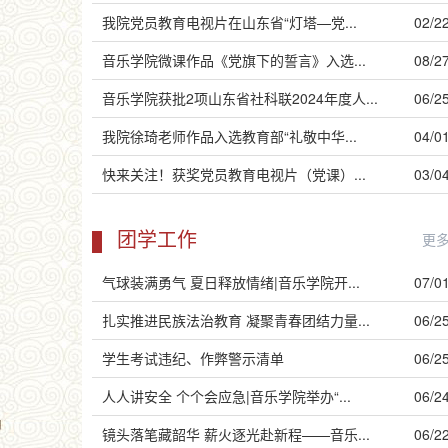
我院党员教育电视片在山东省“灯塔—党...
02/2
音乐学院微课作品《党旗下的誓言》入选...
08/2
音乐学院获批2项山东省社科联2024年度人...
06/2
我院徐琦老师作品入选教育部“礼敬中华...
04/0
快来关注！获奖党员教育电视片（党课）...
03/0
团学工作
更
气球装满勇气 夏日释放情绪|音乐学院开...
07/0
扎实推进民族法治教育 凝聚青春团结力量...
06/2
学生考试违纪、作弊警示清单
06/2
人人讲安全 个个会应急|音乐学院举办“...
06/2
镜头落笔藏韶华 薪火逐光赴新程——音乐...
06/2