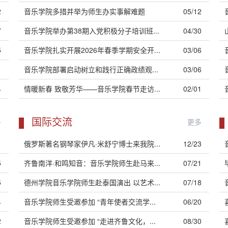
2
音乐学院多措并举为师生办实事解难题
05/12
7
音乐学院举办第38期入党积极分子培训班...
04/30
5
音乐学院扎实开展2026年春季学期安全开...
03/06
1
音乐学院部署启动树立和践行正确政绩观...
03/06
4
情暖新春 致敬芳华——音乐学院春节走访...
02/01
国际交流
多
更多
1
俄罗斯著名钢琴家伊凡·米舒宁博士来我院...
12/23
5
齐鲁南洋·和鸣知音：音乐学院师生赴马来...
07/21
5
德州学院音乐学院师生赴泰国演出 以艺术...
07/18
4
音乐学院师生受邀参加 “青年使者交流学...
06/20
2
音乐学院师生受邀参加 “走进齐鲁文化，...
08/30