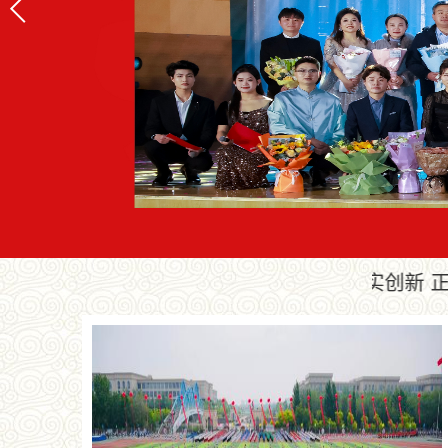
：德美仁和 大音至臻 院风：求实创新 正音笃行